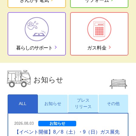
きんがす電気
リフォーム
chevron_right
chevron_right
暮らしのサポート
ガス料金
お知らせ
プレス
ALL
お知らせ
その他
リリース
2026.08.03
お知らせ
【イベント開催】8／8（土）・9（日）ガス展先