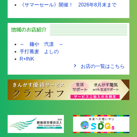
《サマーセール》開催！ 2026年8月末まで
～ 麺や 弐凛 ～
手打蕎麦 よしの
R+INK
navigate_next
お店の一覧はこちら