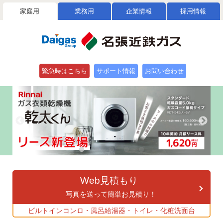
家庭用
業務用
企業情報
採用情報
緊急時はこちら
サポート情報
お問い合わせ
Web見積もり
写真を送って簡単お見積り！
ビルトインコンロ・風呂給湯器・トイレ・化粧洗面台